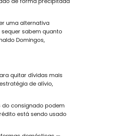
zado de forma precipitada
r uma alternativa
e sequer sabem quanto
einaldo Domingos,
ra quitar dívidas mais
tratégia de alívio,
ros do consignado podem
crédito está sendo usado
reformas domésticas —