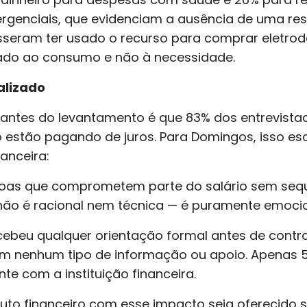
genciais, que evidenciam a ausência de uma rese
sseram ter usado o recurso para comprar eletrod
ado ao consumo e não à necessidade.
alizado
ntes do levantamento é que 83% dos entrevista
 estão pagando de juros. Para Domingos, isso e
anceira:
oas que comprometem parte do salário sem seque
não é racional nem técnica — é puramente emocio
beu qualquer orientação formal antes de contra
m nenhum tipo de informação ou apoio. Apenas 
te com a instituição financeira.
duto financeiro com esse impacto seja oferecido