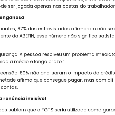
de ser jogada apenas nas costas do trabalhador”
 enganosa
antes, 87% dos entrevistados afirmaram não se 
dente da ABEFIN, esse número não significa satisf
egurança. A pessoa resolveu um problema imediat
ida a médio e longo prazo.”
eensão: 69% não analisaram o impacto do crédito
 metade afirma que consegue pagar, mas com dif
 contas.
renúncia invisível
os sabiam que o FGTS seria utilizado como gara