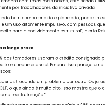
embora com taxas mais baixas, está sendo utili
ente por trabalhadores da iniciativa privada.
uando bem compreendido e planejado, pode sim se
s é um uso altamente impulsivo, com pessoas qu
ceita para o endividamento estrutural”, alerta R
a a longo prazo
6% dos tomadores usaram o crédito consignado pa
dito e cheque especial. Embora isso pareça uma es
iscos:
o apenas trocando um problema por outro. Os ju
LT, o que ainda é muito alto. Isso mostra que o 
como reestruturação.”
 dinheiro para despesas com saúde e 26% para 