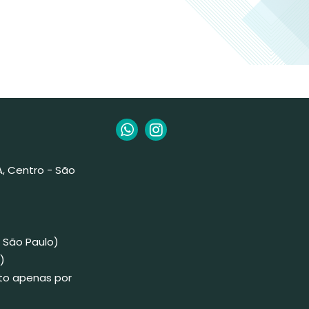
 A, Centro - São
 São Paulo)
)
to apenas por