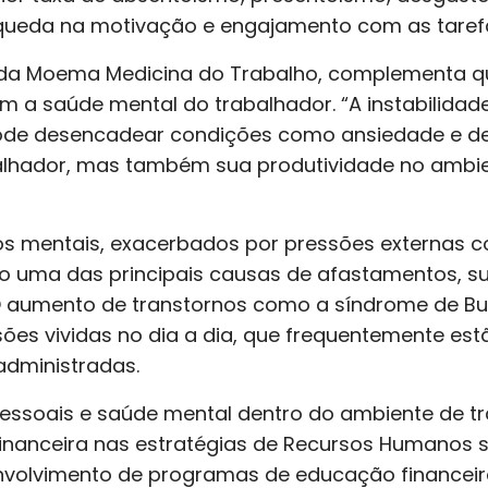
eda na motivação e engajamento com as tarefas
, da Moema Medicina do Trabalho, complementa qu
om a saúde mental do trabalhador. “A instabilidad
pode desencadear condições como ansiedade e d
alhador, mas também sua produtividade no ambie
os mentais, exacerbados por pressões externas c
ado uma das principais causas de afastamentos, 
 O aumento de transtornos como a síndrome de Bu
sões vividas no dia a dia, que frequentemente est
administradas.
pessoais e saúde mental dentro do ambiente de tra
inanceira nas estratégias de Recursos Humanos s
nvolvimento de programas de educação financei