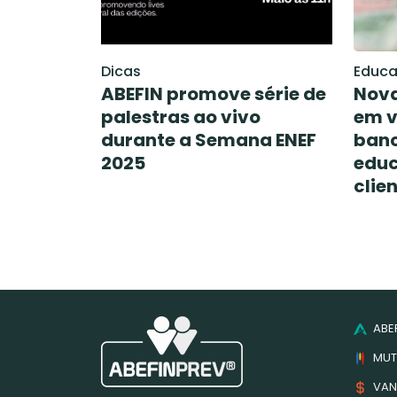
Dicas
Educ
ABEFIN promove série de
Nova
palestras ao vivo
em v
durante a Semana ENEF
banc
2025
educ
clie
ABEF
MUT
VAN