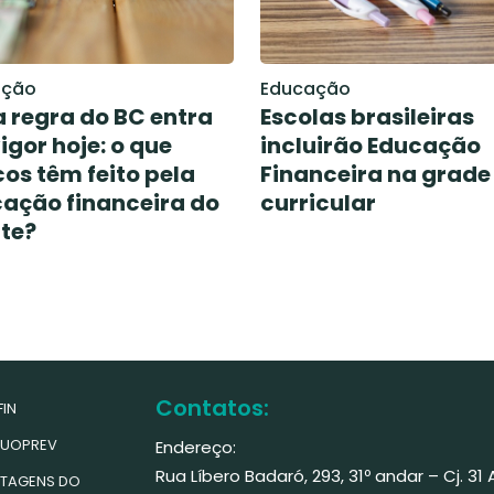
ação
Educação
 regra do BC entra
Escolas brasileiras
igor hoje: o que
incluirão Educação
os têm feito pela
Financeira na grade
ação financeira do
curricular
nte?
Contatos:
IN
UOPREV
Endereço:
Rua Líbero Badaró, 293, 31º andar – Cj. 31
TAGENS DO