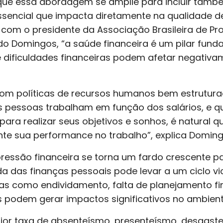
 que essa abordagem se amplie para incluir tam
ssencial que impacta diretamente na qualidade de
com o presidente da Associação Brasileira de Pr
aldo Domingos, “a saúde financeira é um pilar fu
 dificuldades financeiras podem afetar negativ
om políticas de recursos humanos bem estruturad
As pessoas trabalham em função dos salários, e 
para realizar seus objetivos e sonhos, é natural qu
te sua performance no trabalho”, explica Doming
essão financeira se torna um fardo crescente pa
a das finanças pessoais pode levar a um ciclo vi
as como endividamento, falta de planejamento fin
s podem gerar impactos significativos no ambient
ior taxa de absenteísmo, presenteísmo, desgaste