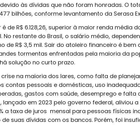
devido às dívidas que não foram honradas. O tot
477 bilhões, conforme levantamento da Serasa Ex
é de R$ 6.128,26, superior à maior renda média do
al. No restante do Brasil, o salário médio, depende
 de R$ 3,5 mil. Sair do atoleiro financeiro é bem di
andes tormentas enfrentadas pela maioria da po
há solução no curto prazo.
 crise na maioria dos lares, como falta de planej
 nos contas pessoais e domésticas, uso inadequado
esperadas, gastos com saúde, desemprego e falta 
 lançado em 2023 pelo governo federal, aliviou a
99% a taxa de juros mensal para pessoas físicas i
e suas dívidas com os bancos. Porém, foi insufi