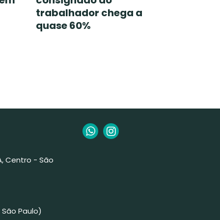
têm
consignado ao
trabalhador chega a
quase 60%
 A, Centro - São
 São Paulo)