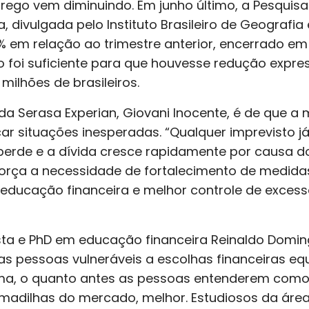
rego vem diminuindo. Em junho último, a Pesquis
 divulgada pelo Instituto Brasileiro de Geografia e
% em relação ao trimestre anterior, encerrado e
foi suficiente para que houvesse redução expres
ilhões de brasileiros.
a Serasa Experian, Giovani Inocente, é de que a m
r situações inesperadas. “Qualquer imprevisto já
perde e a dívida cresce rapidamente por causa do
eforça a necessidade de fortalecimento de medid
educação financeira e melhor controle de exces
sta e PhD em educação financeira Reinaldo Domin
as pessoas vulneráveis a escolhas financeiras equ
ma, o quanto antes as pessoas entenderem como 
 armadilhas do mercado, melhor. Estudiosos da á