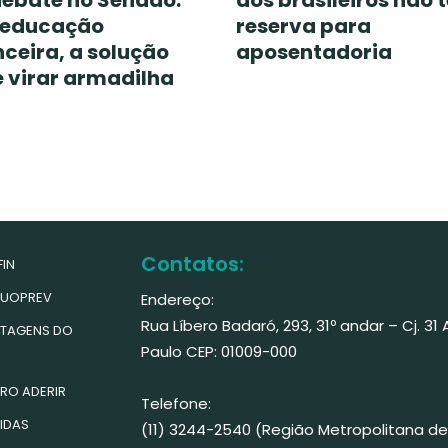
ebate no Senado:
dos brasileiros não 
 educação
reserva para
nceira, a solução
aposentadoria
 virar armadilha
Contatos:
IN
UOPREV
Endereço:
Rua Líbero Badaró, 293, 31º andar – Cj. 31
TAGENS DO
Paulo CEP: 01009-000
RO ADERIR
Telefone:
IDAS
(11) 3244-2540 (Região Metropolitana de