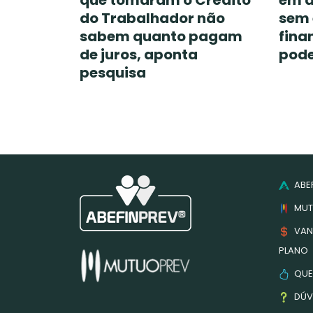
que tomaram o Crédito
em d
do Trabalhador não
sem
sabem quanto pagam
fina
de juros, aponta
pode
pesquisa
ABEF
MUT
VAN
PLANO
QUE
DÚV