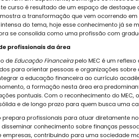
Este curso é resultado de um espaço de destaque
s mostra a transformação que vem ocorrendo em
 intensa do tema, hoje esse conhecimento já se 
ora se consolida como uma profissão com gradu
e profissionais da área
so de
Educação Financeira
pelo MEC é um reflexo
ados para orientar pessoas e organizações sobre
 integrar a educação financeira ao currículo aca
o momento, a formação nesta área era predomina
tações pontuais. Com o reconhecimento do MEC, o
lida e de longo prazo para quem busca uma carr
ó prepara profissionais para atuar diretamente n
disseminar conhecimento sobre finanças pessoai
e empresas, contribuindo para uma sociedade ma