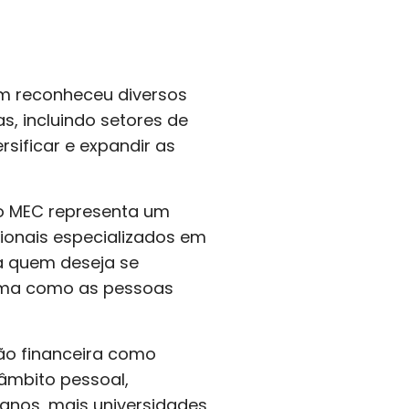
ém reconheceu diversos
s, incluindo setores de
sificar e expandir as
lo MEC representa um
ionais especializados em
a quem deseja se
orma como as pessoas
ão financeira como
âmbito pessoal,
 anos, mais universidades