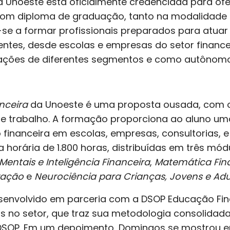
, a Unoeste está oficialmente credenciada para of
com diploma de graduação, tanto na modalidade 
a-se a formar profissionais preparados para atu
rentes, desde escolas e empresas do setor finan
zações de diferentes segmentos e como autônom
nceira
da Unoeste é uma proposta ousada, com o
 trabalho. A formação proporciona ao aluno uma
nanceira em escolas, empresas, consultorias, e 
orária de 1.800 horas, distribuídas em três mód
Mentais e Inteligência Financeira
,
Matemática Fin
vação
e
Neurociência para Crianças, Jovens e Adu
senvolvido em parceria com a DSOP Educação Fin
no setor, que traz sua metodologia consolidada,
 DSOP. Em um depoimento, Domingos se mostrou 