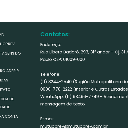
Contatos:
IN
UOPREV
Endereço:
Rua Líbero Badaró, 293, 31º andar – Cj. 31
TAGENS DO
Paulo CEP: 01009-000
RO ADERIR
Telefone:
IDAS
(11) 3244-2540 (Região Metropolitana de
0800-778-2222 (Interior e Outros Estados
TATO
WhatsApp: (11) 93496-7749 - Atendimen
TICA DE
mensagem de texto
IDADE
HA CONTA
E-mail:
mutuoprev@mutuoprev.com.br