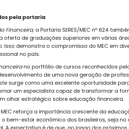
os pela portaria
o Financeira
, a Portaria SERES/MEC nº 624 tamb
a oferta de graduações superiores em várias área
o. Isso demonstra o compromisso do MEC em diver
sional no país.
nanceira
no portfólio de cursos reconhecidos pe
desenvolvimento de uma nova geração de profiss
este surge como uma excelente oportunidade par
tornar um especialista capaz de transformar a f
m olhar estratégico sobre educação financeira.
 MEC reforça a importância crescente da educaç
 o bem-estar econômico dos brasileiros, seja no 
l. A expectativa é de que, ao longo dos próximos