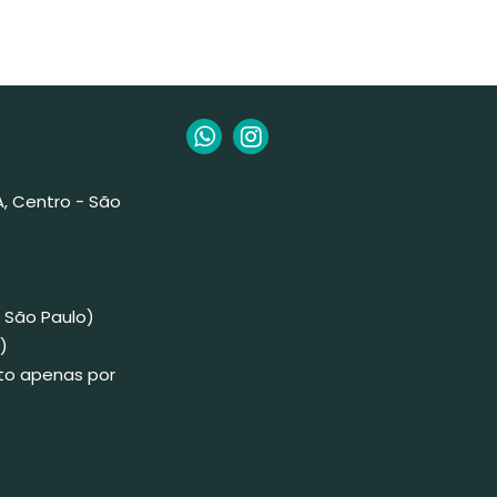
 A, Centro - São
 São Paulo)
)
to apenas por