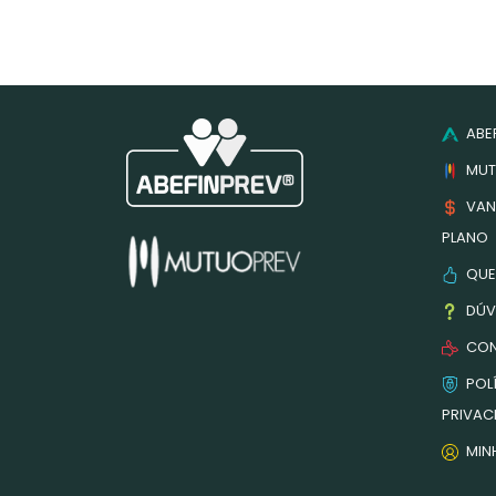
ABEF
MUT
VAN
PLANO
QUE
DÚV
CON
POLÍ
PRIVAC
MIN