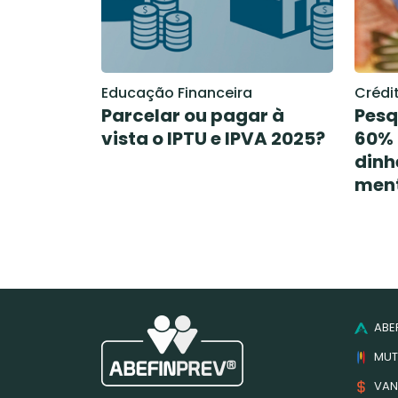
Educação Financeira
Crédi
Parcelar ou pagar à
Pesq
vista o IPTU e IPVA 2025?
60% 
dinh
men
ABEF
MUT
VAN