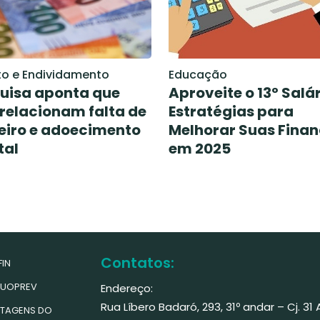
to e Endividamento
Educação
uisa aponta que
Aproveite o 13º Salár
relacionam falta de
Estratégias para
eiro e adoecimento
Melhorar Suas Fina
tal
em 2025
Contatos:
IN
UOPREV
Endereço:
Rua Líbero Badaró, 293, 31º andar – Cj. 31
TAGENS DO