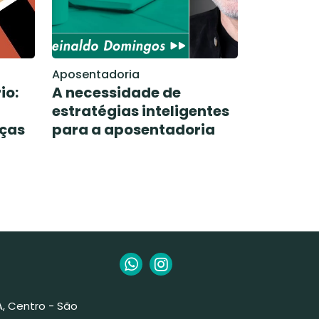
Aposentadoria
io:
A necessidade de
estratégias inteligentes
nças
para a aposentadoria
 A, Centro - São