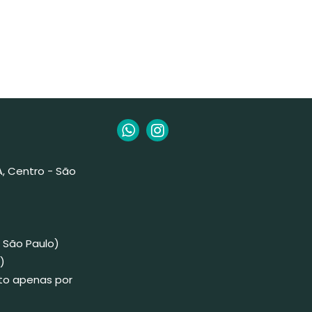
 A, Centro - São
 São Paulo)
)
to apenas por