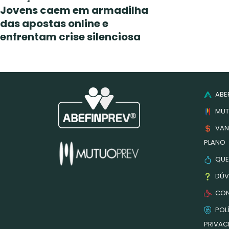
Jovens caem em armadilha
das apostas online e
enfrentam crise silenciosa
ABEF
MUT
VAN
PLANO
QUE
DÚV
CON
POLÍ
PRIVAC