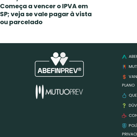
Começa a vencer o IPVA em
SP; veja se vale pagar à vista
ou parcelado
ABEF
MUT
VAN
PLANO
QUE
DÚV
CON
POLÍ
PRIVAC