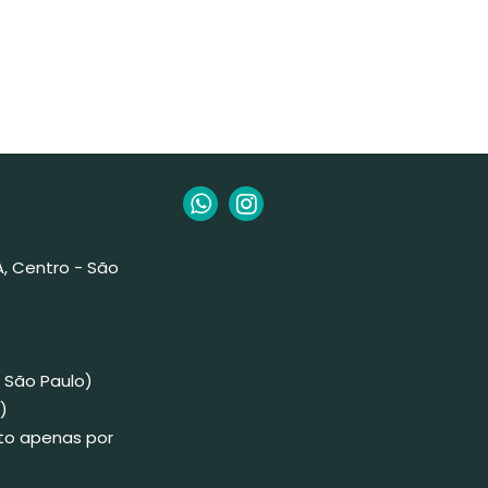
 A, Centro - São
 São Paulo)
)
to apenas por