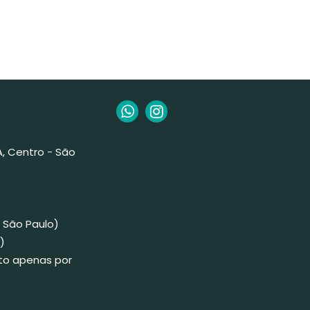
 A, Centro - São
 São Paulo)
)
to apenas por