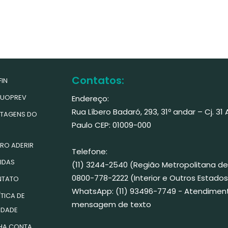
Contatos:
IN
UOPREV
Endereço:
Rua Líbero Badaró, 293, 31º andar – Cj. 31
TAGENS DO
Paulo CEP: 01009-000
RO ADERIR
Telefone:
IDAS
(11) 3244-2540 (Região Metropolitana de
0800-778-2222 (Interior e Outros Estados
TATO
WhatsApp: (11) 93496-7749 - Atendimen
TICA DE
mensagem de texto
IDADE
HA CONTA