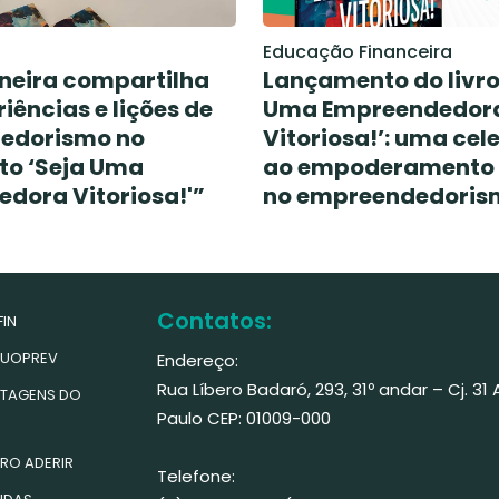
Educação Financeira
neira compartilha
Lançamento do livro
iências e lições de
Uma Empreendedor
edorismo no
Vitoriosa!’: uma ce
o ‘Seja Uma
ao empoderamento 
dora Vitoriosa!'”
no empreendedoris
Contatos:
IN
UOPREV
Endereço:
Rua Líbero Badaró, 293, 31º andar – Cj. 31
TAGENS DO
Paulo CEP: 01009-000
RO ADERIR
Telefone: