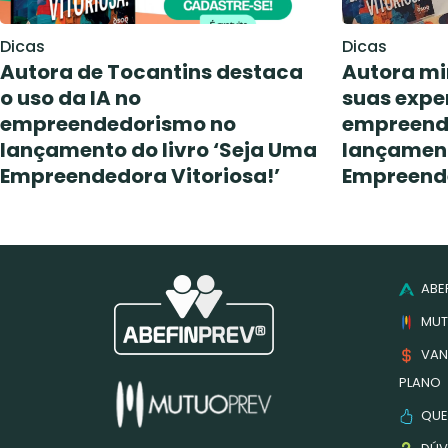
Dicas
Dicas
Autora de Tocantins destaca
Autora mi
o uso da IA no
suas exper
empreendedorismo no
empreend
lançamento do livro ‘Seja Uma
lançament
Empreendedora Vitoriosa!’
Empreende
ABEF
MUT
VAN
PLANO
QUE