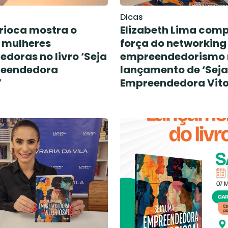
Dicas
rioca mostra o
Elizabeth Lima comp
 mulheres
força do networking
doras no livro ‘Seja
empreendedorismo 
eendedora
lançamento de ‘Sej
’
Empreendedora Vito