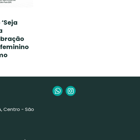
 ‘Seja
a
lebração
feminino
mo
 A, Centro - São