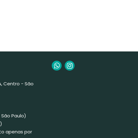
 A, Centro - São
 São Paulo)
)
to apenas por