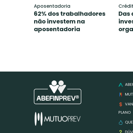
Aposentadoria
Crédi
62% dos trabalhadores
Das 
não investem na
inve
aposentadoria
orga
ABEF
MUT
VAN
PLANO
QUE
DÚV