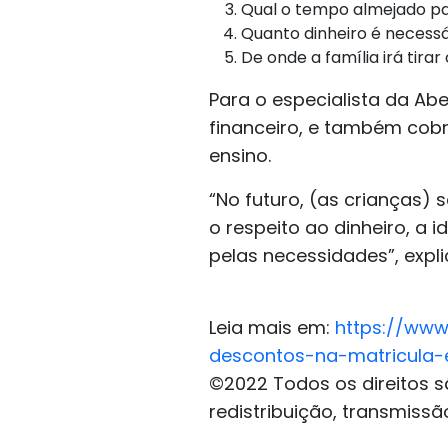
Qual o tempo almejado pa
Quanto dinheiro é necessá
De onde a família irá tirar
Para o especialista da Ab
financeiro, e também cob
ensino.
“No futuro, (as crianças)
o respeito ao dinheiro, a 
pelas necessidades”, expl
Leia mais em:
https://www
descontos-na-matricula-
©2022 Todos os direitos sã
redistribuição, transmissã