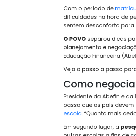
Com o período de
matrícu
dificuldades na hora de p
sentem desconforto para 
O POVO
separou dicas p
planejamento e negociação
Educação Financeira (Abef
Veja o passo a passo par
Como negociar
Presidente da Abefin e da
passo que os pais devem 
escola
. “Quanto mais cedo
Em segundo lugar, a
pesqu
outras escolas a fins de