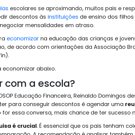
las
escolares se aproximando, muitos pais e res
edir descontos às
instituições
de ensino dos filhos
negociar mensalidades em atraso.
ara
economizar
na educação das crianças e joven
, de acordo com orientações da Associação Brasi
in).
a economizar abaixo.
 com a escola?
 DSOP Educação Financeira, Reinaldo Domingos de
ter para conseguir descontos é agendar uma
reu
 for essa conversa, mais chance de ter sucesso 
isa é crucial
. É essencial que os pais tenham co
 comparação. A recomendação é analisar também o