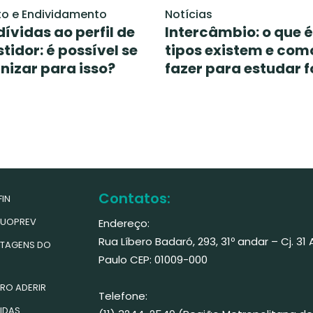
to e Endividamento
Notícias
dívidas ao perfil de
Intercâmbio: o que é
stidor: é possível se
tipos existem e com
nizar para isso?
fazer para estudar f
Contatos:
IN
UOPREV
Endereço:
Rua Líbero Badaró, 293, 31º andar – Cj. 31
TAGENS DO
Paulo CEP: 01009-000
RO ADERIR
Telefone:
IDAS