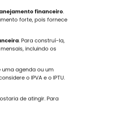
anejamento financeiro
.
ento forte, pois fornece
anceira
. Para construí-la,
 mensais, incluindo os
use uma agenda ou um
onsidere o IPVA e o IPTU.
taria de atingir. Para