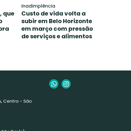
Inadimplência
, que
Custo de vida volta a
o
subir em Belo Horizonte
ora
em março com pressão
de serviços e alimentos
 A, Centro - São