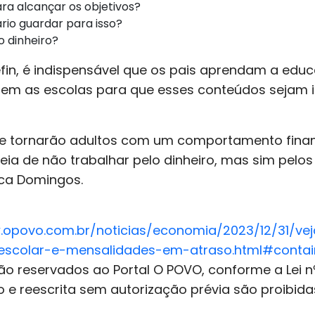
ra alcançar os objetivos?
rio guardar para isso?
 o dinheiro?
efin, é indispensável que os pais aprendam a ed
rem as escolas para que esses conteúdos sejam i
 se tornarão adultos com um comportamento financ
ideia de não trabalhar pelo dinheiro, mas sim pelo
ica Domingos.
.opovo.com.br/noticias/economia/2023/12/31/ve
escolar-e-mensalidades-em-atraso.html#contai
o reservados ao Portal O POVO, conforme a Lei nº
o e reescrita sem autorização prévia são proibida