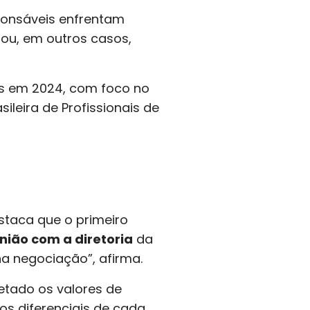
ponsáveis enfrentam
 ou, em outros casos,
s em 2024, com foco no
leira de Profissionais de
staca que o primeiro
nião com a diretoria
da
na negociação”, afirma.
letado os valores de
s diferenciais de cada