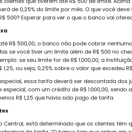
 clientes que tiverem até R$ 500 de limite. Acima
erá de 0,25% do limite por mês. O que você deve
 R$ 500? Esperar para ver o que o banco vai ofere
axa
e até R$ 500,00, o banco não pode cobrar nenhuma 
 Mas se você tiver um limite além de R$ 500 no ch
emplo: se seu limite for de R$ 1.000,00, a instituiç
 1,25, ou seja, 0,25% sobre o valor que excedeu R$
special, essa tarifa deverá ser descontada dos ju
special, com um crédito de R$ 1.000,00, sendo a 
menos R$ 1,25 que havia sido pago de tarifa.
tes
o Central, está determinado que os clientes têm 
obrança da tarifa. “O banco tem que entrar em 