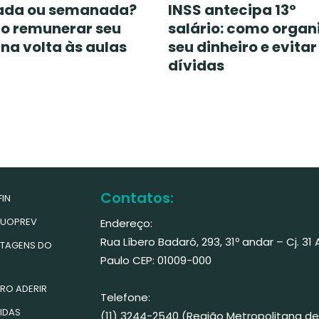
ada ou semanada?
INSS antecipa 13º
 remunerar seu
salário: como organ
o na volta às aulas
seu dinheiro e evitar
dívidas
Contatos:
IN
UOPREV
Endereço:
Rua Líbero Badaró, 293, 31º andar – Cj. 31
TAGENS DO
Paulo CEP: 01009-000
RO ADERIR
Telefone:
IDAS
(11) 3244-2540 (Região Metropolitana de