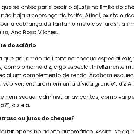
 que se antecipar e pedir o ajuste no limite do ch
não haja a cobrança da tarifa. Afinal, existe o ri
er a cobrança da tarifa no meio dos juros”, afir
ra, Ana Rosa Vilches.
te do salário
 que abrir mão do limite no cheque especial exi
, como o nome diz, algo especial. Infelizmente mui
cial um complemento de renda. Acabam esquecen
o vão ver, entraram em uma dívida grande”, diz A
 nem sequer administrar as contas, como vai perc
”, diz ela.
atraso ou juros do cheque?
 reduzir opões no débito automático. Assim, se aq