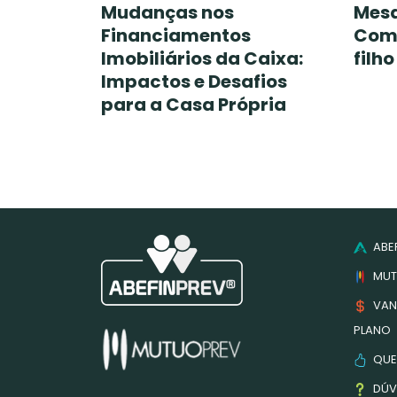
Mudanças nos
Mes
Financiamentos
Como
Imobiliários da Caixa:
filh
Impactos e Desafios
para a Casa Própria
ABEF
MUT
VAN
PLANO
QUE
DÚV