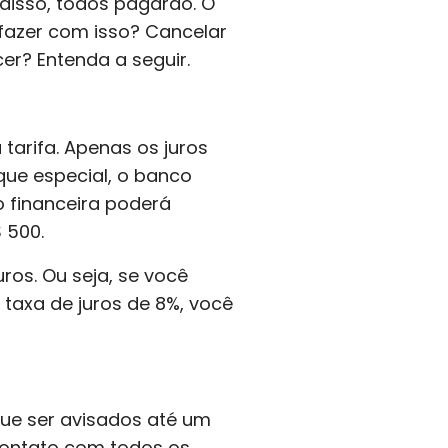
 disso, todos pagarão. O
 fazer com isso? Cancelar
cer? Entenda a seguir.
tarifa. Apenas os juros
eque especial, o banco
ão financeira poderá
 500.
ros. Ou seja, se você
taxa de juros de 8%, você
que ser avisados até um
contato com todos os