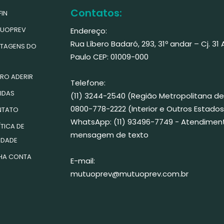
Contatos:
IN
UOPREV
Endereço:
Rua Líbero Badaró, 293, 31º andar – Cj. 31
TAGENS DO
Paulo CEP: 01009-000
RO ADERIR
Telefone:
IDAS
(11) 3244-2540 (Região Metropolitana de
0800-778-2222 (Interior e Outros Estados
TATO
WhatsApp: (11) 93496-7749 - Atendimen
TICA DE
mensagem de texto
IDADE
HA CONTA
E-mail:
mutuoprev@mutuoprev.com.br