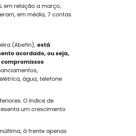
% em relação a março,
veram, em média, 7 contas
eira (Abefin),
está
ento acordado, ou seja,
 compromissos
nanciamentos,
étrica, água, telefone
riores. O índice de
presenta um crescimento
núltima, à frente apenas