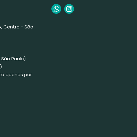
 A, Centro - São
 São Paulo)
)
to apenas por