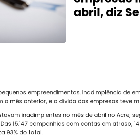
abril, diz S
e pequenos empreendimentos. Inadimplência de e
o mês anterior, e a dívida das empresas teve mé
estavam inadimplentes no mês de abril no Acre, 
n. Das 15.147 companhias com contas em atraso, 1
a 93% do total.