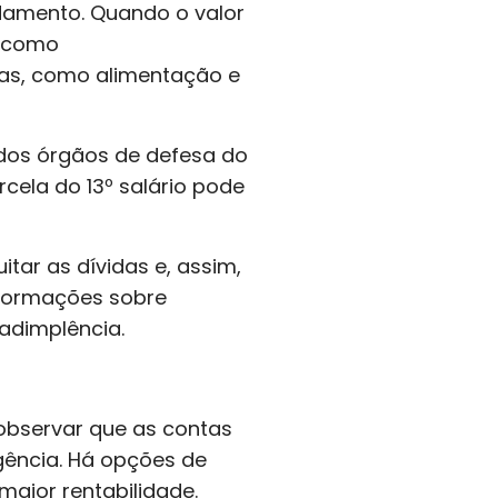
idamento. Quando o valor
a como
as, como alimentação e
 dos órgãos de defesa do
cela do 13º salário pode
tar as dívidas e, assim,
nformações sobre
nadimplência.
 observar que as contas
rgência. Há opções de
aior rentabilidade.