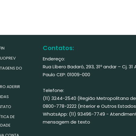
Contatos:
IN
UOPREV
Endereço:
Rua Líbero Badaró, 293, 31º andar – Cj. 31
TAGENS DO
Paulo CEP: 01009-000
RO ADERIR
Telefone:
IDAS
(11) 3244-2540 (Região Metropolitana de
0800-778-2222 (Interior e Outros Estados
TATO
WhatsApp: (11) 93496-7749 - Atendimen
TICA DE
mensagem de texto
IDADE
HA CONTA