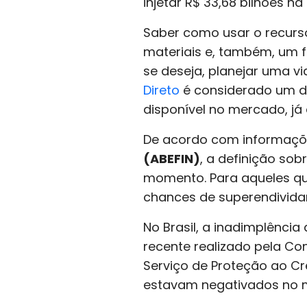
injetar R$ 33,68 bilhões na
Saber como usar o recurso
materiais e, também, um f
se deseja, planejar uma vi
Direto
é considerado um do
disponível no mercado, já
De acordo com informaç
(ABEFIN)
, a definição sob
momento. Para aqueles que
chances de superendivid
No Brasil, a inadimplênci
recente realizado pela Co
Serviço de Proteção ao Cr
estavam negativados no 