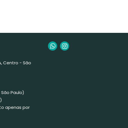
 A, Centro - São
 São Paulo)
)
to apenas por