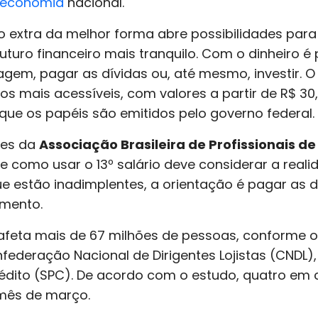
econo
m
ia
nacional.
 extra da melhor forma abre possibilidades para
uturo financeiro mais tranquilo. Com o dinheiro é
agem, pagar as dívidas ou, até mesmo, investir. 
s mais acessíveis, com valores a partir de R$ 3
 que os papéis são emitidos pelo governo federal.
ões da
Associação Brasileira de Profissionais d
re como usar o 13º salário deve considerar a reali
 estão inadimplentes, a orientação é pagar as dí
amento.
a afeta mais de 67 milhões de pessoas, conforme
nfederação Nacional de Dirigentes Lojistas (CNDL)
édito (SPC). De acordo com o estudo, quatro em c
mês de março.