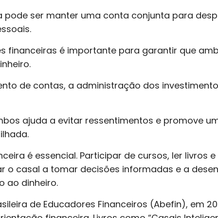
a pode ser manter uma conta conjunta para des
ssoais.
des financeiras é importante para garantir que am
inheiro.
ento de contas, a administração dos investimentos
mbos ajuda a evitar ressentimentos e promove um
ilhada.
ceira é essencial. Participar de cursos, ler livr
ar o casal a tomar decisões informadas e a dese
 ao dinheiro.
ileira de Educadores Financeiros (Abefin), em 2
ientação financeira. Livros como “Casais Intelige