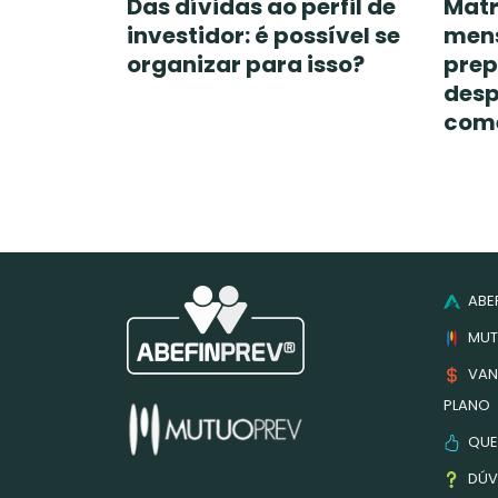
Das dívidas ao perfil de
Matr
investidor: é possível se
mens
organizar para isso?
prep
desp
come
ABEF
MUT
VAN
PLANO
QUE
DÚV