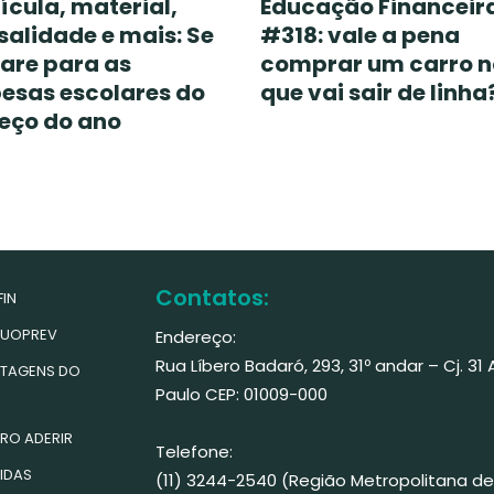
ícula, material,
Educação Financeir
alidade e mais: Se
#318: vale a pena
are para as
comprar um carro 
esas escolares do
que vai sair de linha
ço do ano
Contatos:
IN
UOPREV
Endereço:
Rua Líbero Badaró, 293, 31º andar – Cj. 31
TAGENS DO
Paulo CEP: 01009-000
RO ADERIR
Telefone:
IDAS
(11) 3244-2540 (Região Metropolitana de