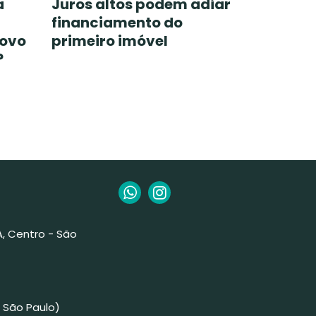
a
Juros altos podem adiar
financiamento do
novo
primeiro imóvel
?
 A, Centro - São
 São Paulo)