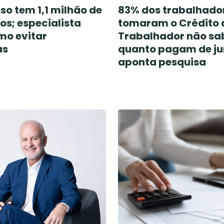
so tem 1,1 milhão de
83% dos trabalhado
os; especialista
tomaram o Crédito 
mo evitar
Trabalhador não s
as
quanto pagam de ju
aponta pesquisa