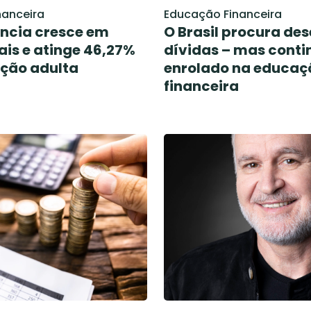
nanceira
Educação Financeira
ncia cresce em
O Brasil procura des
ais e atinge 46,27%
dívidas – mas conti
ção adulta
enrolado na educaç
financeira